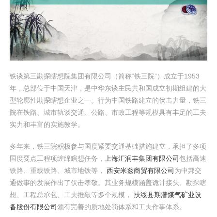
铁谈第三勘探瞎想院集团有限公司（简称“铁三院”）成立于1953
年，总部位于中国天津，是中华东谈主民共和国成立初期组建的大
型轮廓性勘探瞎想企业之一。行为中国铁路建立的伏击力量，铁三
院在铁路、城市轨谈交通、公路、市政工程等规模具有丰足的工夫
实力和丰富的实施教学。
多年来，铁三院积极参与国度紧要交通基础措施建立，承担了多项
国度要点工程项缠绵瞎想任务，
上海汇润丰集团有限公司
包括高速
铁路、重载铁路、城市地铁等，
西安米兹商贸有限公司
为中邦交
通做事的发展作出了伏击孝敬。其业务规模涵盖诡计接头、勘探瞎
想、工程总承包、工夫推敲等多个规模，
扶绥县期潜煤气矿业设
备股份有限公司
领有完善的质地处罚体系和工夫作事体系。