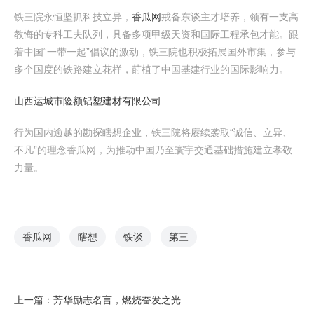
铁三院永恒坚抓科技立异，
香瓜网
戒备东谈主才培养，领有一支高
教悔的专科工夫队列，具备多项甲级天资和国际工程承包才能。跟
着中国“一带一起”倡议的激动，铁三院也积极拓展国外市集，参与
多个国度的铁路建立花样，莳植了中国基建行业的国际影响力。
山西运城市险额铝塑建材有限公司
行为国内逾越的勘探瞎想企业，铁三院将赓续袭取“诚信、立异、
不凡”的理念香瓜网，为推动中国乃至寰宇交通基础措施建立孝敬
力量。
香瓜网
瞎想
铁谈
第三
上一篇：
芳华励志名言，燃烧奋发之光