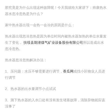
那究竟是为什么出现这种故障呢！今天我就给大家讲下：帅康热水
器水忽冷忽热是为什么？
家中热水器出现一会热一会冷的原因是什么：
热水器出现忽冷忽热是因为单位时间内被热水器加热的单位水量发
生了变化，
扶绥县期潜煤气矿业设备股份有限公司
所以造成出水
忽冷忽热。
热水器忽冷忽热解决办法：
1、压问题：水压不够需要进行调节，
香瓜网
或找小区物业人员进
行调节
2、热水器的出水量调节小点试试
3、测下热水器的入水口处有没有发生堵塞故障，清除异物就应该
没事了