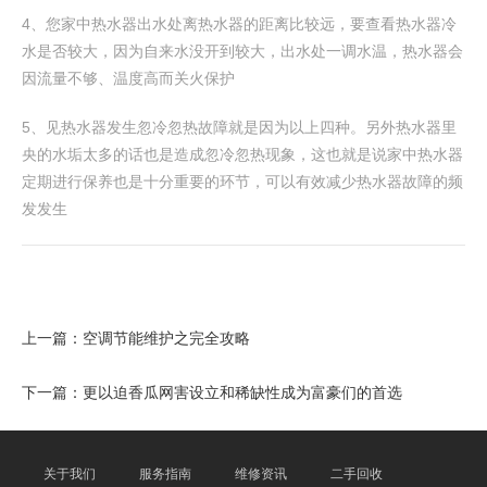
4、您家中热水器出水处离热水器的距离比较远，要查看热水器冷
水是否较大，因为自来水没开到较大，出水处一调水温，热水器会
因流量不够、温度高而关火保护
5、见热水器发生忽冷忽热故障就是因为以上四种。另外热水器里
央的水垢太多的话也是造成忽冷忽热现象，这也就是说家中热水器
定期进行保养也是十分重要的环节，可以有效减少热水器故障的频
发发生
上一篇：
空调节能维护之完全攻略
下一篇：
更以迫香瓜网害设立和稀缺性成为富豪们的首选
关于我们
服务指南
维修资讯
二手回收